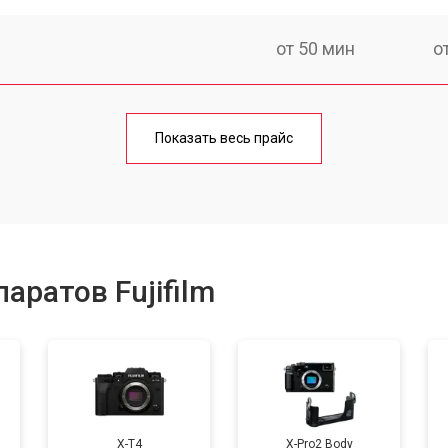
от 50 мин
о
от 80 мин
о
Показать весь прайс
от 50 мин
о
от 100 мин
о
аратов Fujifilm
от 70 мин
о
от 80 мин
о
X-T4
X-Pro2 Body