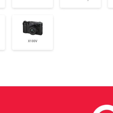
от 70 мин
о
от 100 мин
о
X100V
?