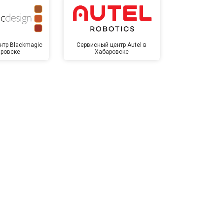
нтр Blackmagic
Сервисный центр Autel в
Сервисный 
аровске
Хабаровске
Хаба