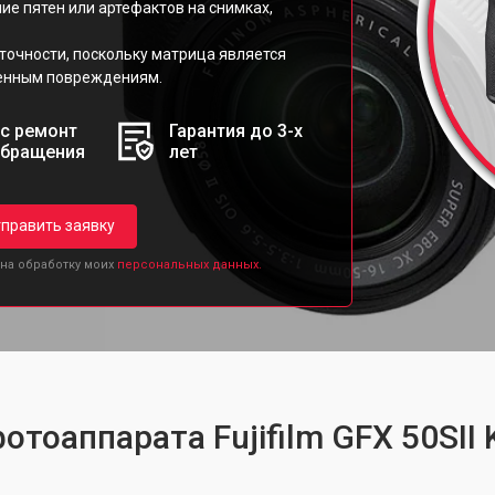
ие пятен или артефактов на снимках,
 точности, поскольку матрица является
женным повреждениям.
с ремонт
Гарантия до 3-х
обращения
лет
править заявку
 на обработку моих
персональных данных.
отоаппарата Fujifilm GFX 50SII