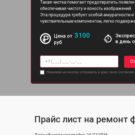
Такая чистка помогает предотвратить появлен
обеспечивая чистоту и ясность изображений.
Эта процедура требует особой аккуратности и
чувствительным компонентом, легко подвер
3100
Экспрес
Цена от
в день 
руб
От
Нажимая на кнопку отправить я даю свое согласие
Прайс лист на ремонт ф
Дата обновления прайса: 16.07.2026