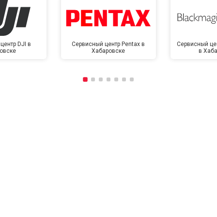
центр DJI в
Сервисный центр Pentax в
Сервисный це
овске
Хабаровске
в Хаб