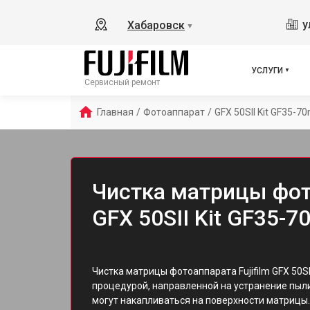
у
Хабаровск
▼
УСЛУГИ
Сервисный ремонт
Главная
/
Фотоаппарат
/
GFX 50SII Kit GF35-
Чистка матрицы фото
GFX 50SII Kit GF35-
Чистка матрицы фотоаппарата Fujifilm GFX 50S
процедурой, направленной на устранение пыли,
могут накапливаться на поверхности матрицы.