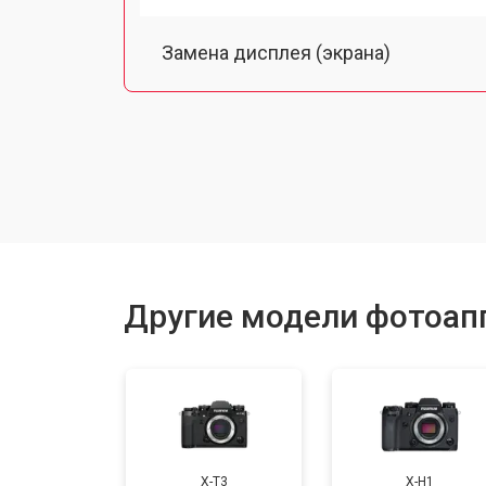
Замена дисплея (экрана)
Замена микрофона
Замена кнопки включения
Замена байонета
Другие модели фотоапп
Замена платы отсека карты памяти
Замена затвора
X-T3
X-H1