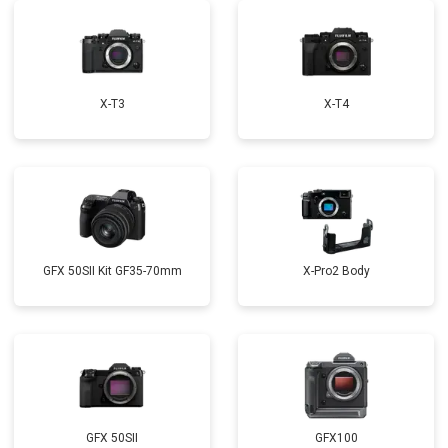
X-T3
X-T4
GFX 50SII Kit GF35-70mm
X-Pro2 Body
GFX 50SII
GFX100