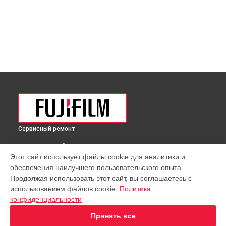
Сервисный ремонт
ВЫБЕРИ СВОЙ ГОРОД
Этот сайт использует файлы cookie для аналитики и
Ремонт фотоаппарата X-H1 Fujifilm в
Краснодаре
обеспечения наилучшего пользовательского опыта.
Ремонт фотоаппарата X-H1 Fujifilm в
Ростове-на-Дону
Продолжая использовать этот сайт, вы соглашаетесь с
Ремонт фотоаппарата X-H1 Fujifilm в
Нижнем Новгороде
использованием файлов cookie.
Политика
конфиденциальности
Ремонт фотоаппарата X-H1 Fujifilm в
Новосибирске
Ремонт фотоаппарата X-H1 Fujifilm в
Челябинске
Принять все
Ремонт фотоаппарата X-H1 Fujifilm в
Екатеринбурге