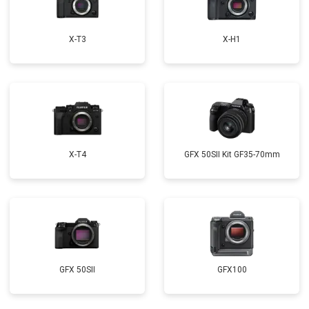
X-T3
X-H1
X-T4
GFX 50SII Kit GF35-70mm
GFX 50SII
GFX100