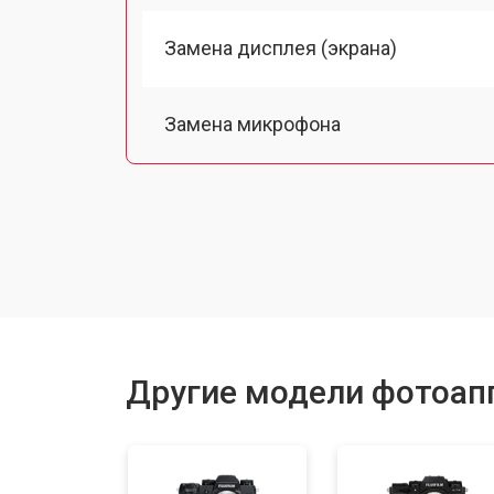
Замена дисплея (экрана)
Замена микрофона
Замена кнопки включения
Замена байонета
Замена платы отсека карты памяти
Другие модели фотоапп
Замена затвора