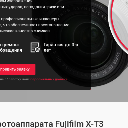
вом изображения.
йных ударов, попадания грязи или
ilm профессиональные инженеры
, что обеспечивает восстановление
высокое качество снимков.
с ремонт
Гарантия до 3-х
обращения
лет
править заявку
 на обработку моих
персональных данных.
отоаппарата Fujifilm X-T3