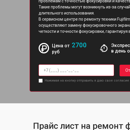
проблемам с точностью фокусировки и качест
Такие проблемы могут возникнуть из-за случа
длительного использования.
В сервисном центре по ремонту техники Fujif
осуществляют замену фокусировочного экрана
четкости и точности фокусировки, гарантируя 
2700
Экспрес
Цена от
в день 
руб
От
Нажимая на кнопку отправить я даю свое согласие
Прайс лист на ремонт ф