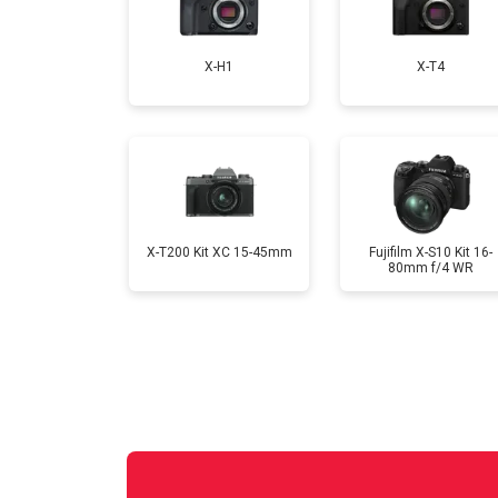
Замена CCD/CMOS матрицы
X-H1
X-T4
Ремонт материнской платы
Чистка матрицы
X-T200 Kit XC 15-45mm
Fujifilm X-S10 Kit 16-
80mm f/4 WR