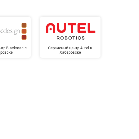
нтр Blackmagic
Сервисный центр Autel в
Сервисный 
аровске
Хабаровске
Хаба