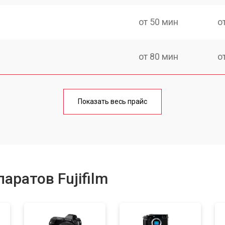
от 50 мин
о
от 80 мин
о
от 50 мин
о
Показать весь прайс
от 100 мин
о
от 70 мин
о
аратов Fujifilm
от 80 мин
о