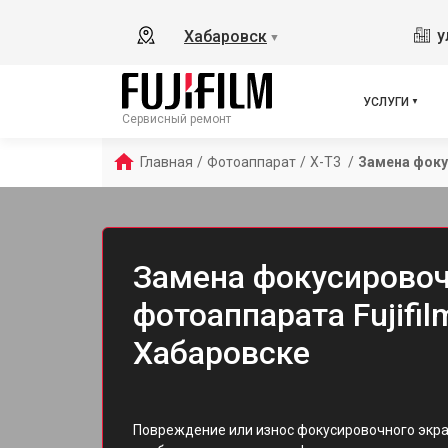
у
Хабаровск
▼
УСЛУГИ
Сервисный ремонт
Главная
/
Фотоаппарат
/
X-T3 
/
Замена фоку
Замена фокусировоч
фотоаппарата Fujifil
Хабаровске
Повреждение или износ фокусировочного экрана