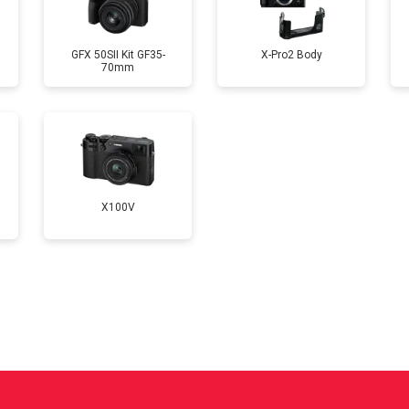
от 70 мин
о
GFX 50SII Kit GF35-
X-Pro2 Body
70mm
от 100 мин
о
от 60 мин
о
X100V