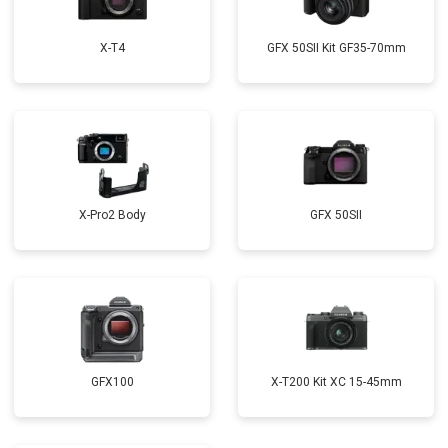
X-T4
GFX 50SII Kit GF35-70mm
X-Pro2 Body
GFX 50SII
GFX100
X-T200 Kit XC 15-45mm