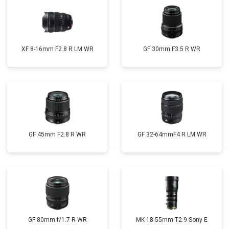
XF 8-16mm F2.8 R LM WR
GF 30mm F3.5 R WR
GF 45mm F2.8 R WR
GF 32-64mmF4 R LM WR
GF 80mm f/1.7 R WR
MK 18-55mm T2.9 Sony E