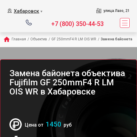
Хабаровск
улица Лазо, 21
▼
+7 (800) 350-44-53
Главная
/
Объектив
/
GF 250mmF4 R LM OIS WR
/
Замена байонета
Замена байонета объектива
Fujifilm GF 250mmF4 R LM
OIS WR в Хабаровске
1450
Цена от
руб