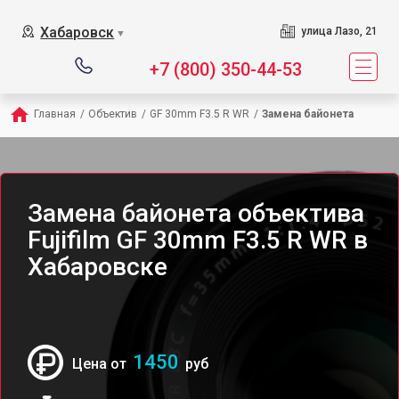
Хабаровск
улица Лазо, 21
▼
+7 (800) 350-44-53
Главная
/
Объектив
/
GF 30mm F3.5 R WR
/
Замена байонета
Замена байонета объектива
Fujifilm GF 30mm F3.5 R WR в
Хабаровске
1450
Цена от
руб