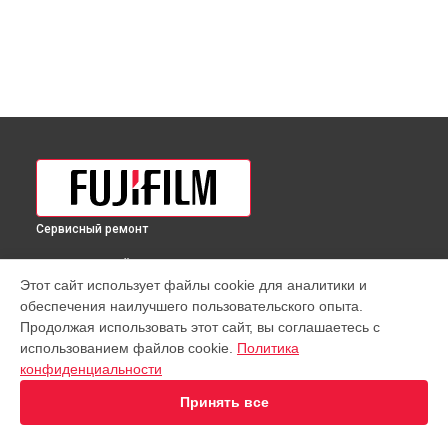
Сервисный ремонт
ВЫБЕРИ СВОЙ ГОРОД
Этот сайт использует файлы cookie для аналитики и
Чистка от пыли объектива GF 55mm f/1.7R WR Lens Fujifilm
обеспечения наилучшего пользовательского опыта.
в
Краснодаре
Продолжая использовать этот сайт, вы соглашаетесь с
Чистка от пыли объектива GF 55mm f/1.7R WR Lens Fujifilm
использованием файлов cookie.
Политика
в
Ростове-на-Дону
конфиденциальности
Чистка от пыли объектива GF 55mm f/1.7R WR Lens Fujifilm
в
Нижнем Новгороде
Принять все
Чистка от пыли объектива GF 55mm f/1.7R WR Lens Fujifilm
в
Новосибирске