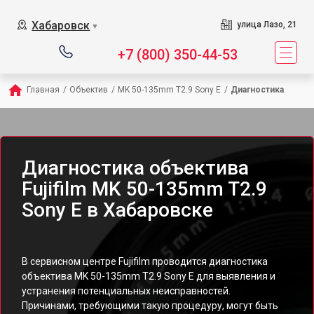
Хабаровск
улица Лазо, 21
▼
+7 (800) 350-44-53
Главная
/
Объектив
/
MK 50-135mm T2.9 Sony E
/
Диагностика
Диагностика объектива
Fujifilm MK 50-135mm T2.9
Sony E в Хабаровске
В сервисном центре Fujifilm проводится диагностика
объектива MK 50-135mm T2.9 Sony E для выявления и
устранения потенциальных неисправностей.
Причинами, требующими такую процедуру, могут быть