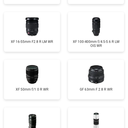
XF 16-55mm F2.8 R LM WR
XF 100-400mm f/4.5-5.6 R LM
OIS WR
XF 50mm f/1.0 R WR
GF 63mm F 2.8 R WR