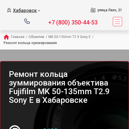
Хабаровск
улица Лазо, 21
▼
+7 (800) 350-44-53
Главная
/
Объектив
/
MK 50-135mm T2.9 Sony E
/
Ремонт кольца зуммирования
Ремонт кольца
зуммирования объектива
Fujifilm MK 50-135mm T2.9
Sony E в Хабаровске