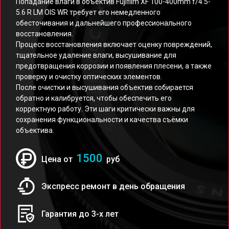
Попадание влаги в объектив Fujifilm XF 100-400mm f/4.5-
5.6 R LM OIS WR требует его немедленного
обесточивания и дальнейшего профессионального
восстановления.
Процесс восстановления включает оценку повреждений,
тщательное удаление влаги, высушивание для
предотвращения коррозии и появления плесени, а также
проверку и очистку оптических элементов.
После очистки и высушивания объектив собирается
обратно и калибруется, чтобы обеспечить его
корректную работу. Эти шаги критически важны для
сохранения функциональности и качества съёмки
объектива.
1500
Цена от
руб
Экспресс ремонт в день обращения
Гарантия до 3-х лет