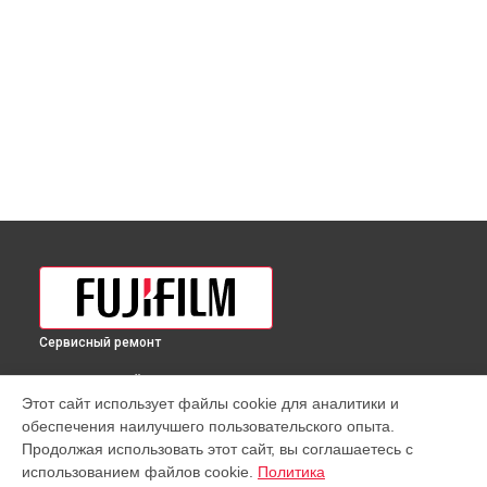
Сервисный ремонт
ВЫБЕРИ СВОЙ ГОРОД
Этот сайт использует файлы cookie для аналитики и
Восстановление после попадания влаги объектива XF 100-
обеспечения наилучшего пользовательского опыта.
400mm f/4.5-5.6 R LM OIS WR Fujifilm в
Краснодаре
Продолжая использовать этот сайт, вы соглашаетесь с
Восстановление после попадания влаги объектива XF 100-
использованием файлов cookie.
Политика
400mm f/4.5-5.6 R LM OIS WR Fujifilm в
Ростове-на-Дону