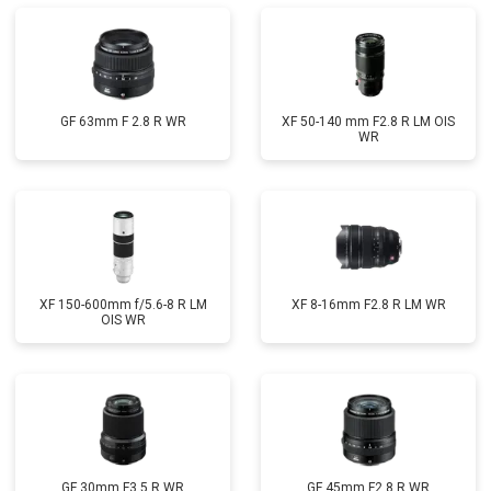
GF 63mm F 2.8 R WR
XF 50-140 mm F2.8 R LM OIS
WR
XF 150-600mm f/5.6-8 R LM
XF 8-16mm F2.8 R LM WR
OIS WR
GF 30mm F3.5 R WR
GF 45mm F2.8 R WR