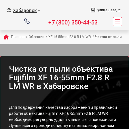
Хабаровск
улица Лазо, 21
▼
+7 (800) 350-44-53
Главная
/
Объектив
/
XF 16-55mm F2.8 R LM WR
/
Чистка от пыли
Чистка от пыли объектива
Fujifilm XF 16-55mm F2.8 R
LM WR в Хабаровске
Для поддержания качества изображения и правильной
работы объектива Fujifilm XF 16-55mm F2.8 R LM WR
необходимо регулярно удалять пыль с его поверхности.
Лучше всего проводить чистку в специализированном