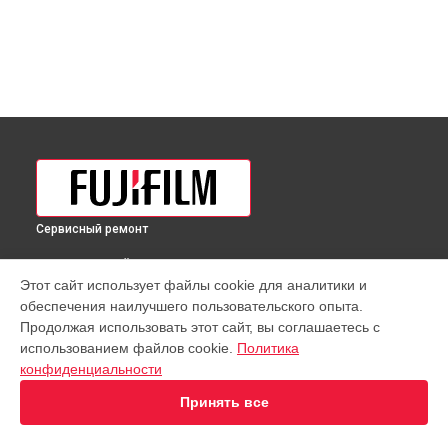
Сервисный ремонт
ВЫБЕРИ СВОЙ ГОРОД
Этот сайт использует файлы cookie для аналитики и
Чистка от пыли объектива XF 16-55mm F2.8 R LM WR Fujifilm
обеспечения наилучшего пользовательского опыта.
в
Краснодаре
Продолжая использовать этот сайт, вы соглашаетесь с
Чистка от пыли объектива XF 16-55mm F2.8 R LM WR Fujifilm
использованием файлов cookie.
Политика
в
Ростове-на-Дону
конфиденциальности
Чистка от пыли объектива XF 16-55mm F2.8 R LM WR Fujifilm
в
Нижнем Новгороде
Принять все
Чистка от пыли объектива XF 16-55mm F2.8 R LM WR Fujifilm
в
Новосибирске