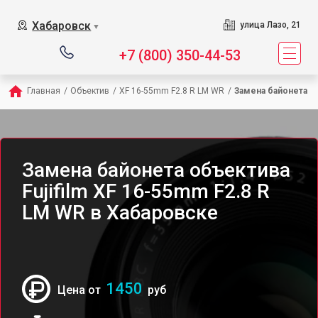
Хабаровск
улица Лазо, 21
▼
+7 (800) 350-44-53
Главная
/
Объектив
/
XF 16-55mm F2.8 R LM WR
/
Замена байонета
Замена байонета объектива
Fujifilm XF 16-55mm F2.8 R
LM WR в Хабаровске
1450
Цена от
руб