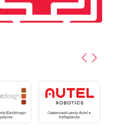
нтр Blackmagic
Сервисный центр Autel в
Сервисный 
аровске
Хабаровске
Хаба