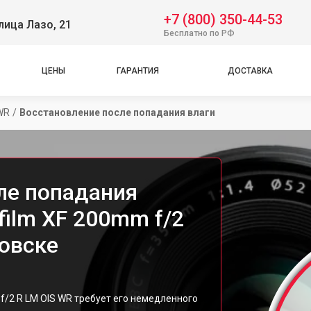
+7 (800) 350-44-53
лица Лазо, 21
Бесплатно по РФ
ЦЕНЫ
ГАРАНТИЯ
ДОСТАВКА
WR
/
Восстановление после попадания влаги
ле попадания
film XF 200mm f/2
ровске
 f/2 R LM OIS WR требует его немедленного