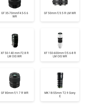
GF 35-70mmF4.5-5.6
GF 50mm f/3.5 R LM WR
WR
XF 50-140 mm F2.8 R
XF 150-600mm f/5.6-8 R
LM OIS WR
LM OIS WR
GF 80mm f/1.7 R WR
MK 18-55mm T2.9 Sony
E