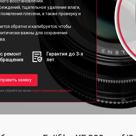
ного восстановления.
реждений, тщательное удаление влаги,
появления плесени, а также проверку и
ется обратно и калибруется, чтобы
критически важны для сохранения
ва.
с ремонт
Гарантия до 3-х
обращения
лет
править заявку
 на обработку моих
персональных данных.