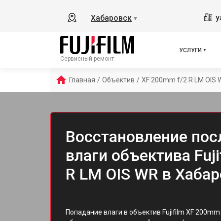
у
Хабаровск
▼
УСЛУГИ
Сервисный ремонт
Главная
/
Объектив
/
XF 200mm f/2 R LM OIS 
Восстановление пос
влаги объектива Fuji
R LM OIS WR в Хаба
Попадание влаги в объектив Fujifilm XF 200mm