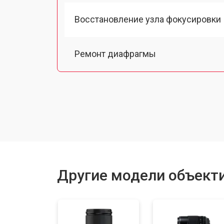
Восстановление узла фокусировки
Ремонт диафрагмы
Чистка от пыли
Юстировка
Замена байонета
Другие модели объектив
Ремонт шлейфа оптического стаби