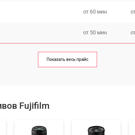
от 60 мин
о
от 50 мин
о
от 50 мин
о
Показать весь прайс
от 80 мин
о
от 40 мин
о
ов Fujifilm
лизатора
от 80 мин
о