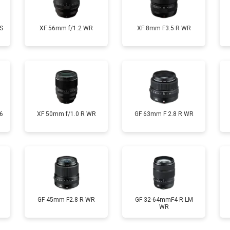
S
XF 56mm f/1.2 WR
XF 8mm F3.5 R WR
6
XF 50mm f/1.0 R WR
GF 63mm F 2.8 R WR
GF 45mm F2.8 R WR
GF 32-64mmF4 R LM
WR