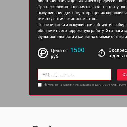
обесточивания и дальнейшего профессиональ
Процесс восстановления включает оценку пов
высушивание для предотвращения коррозии и 
очистку оптических элементов.
После очистки и высушивания объектив собира
обеспечить его корректную работу. Эти шаги 
функциональности и качества съёмки объекти
1500
Экспрес
Цена от
в день 
руб
От
Нажимая на кнопку отправить я даю свое согласие