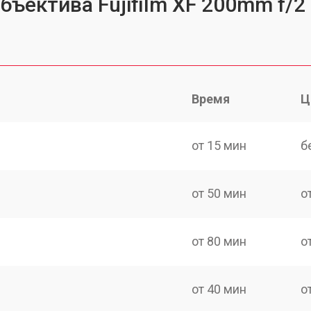
бъектива Fujifilm XF 200mm f/2
Время
Ц
от 15 мин
б
от 50 мин
о
от 80 мин
о
от 40 мин
о