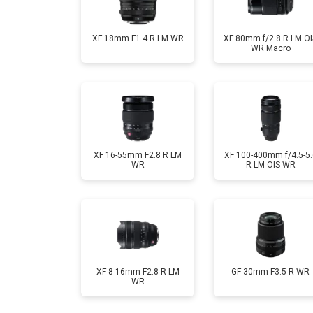
XF 18mm F1.4 R LM WR
XF 80mm f/2.8 R LM OI
WR Macro
XF 16-55mm F2.8 R LM
XF 100-400mm f/4.5-5.
WR
R LM OIS WR
XF 8-16mm F2.8 R LM
GF 30mm F3.5 R WR
WR