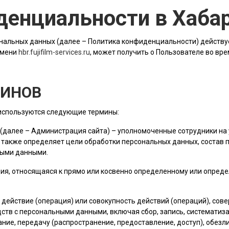
денциальности в Хаба
альных данных (далее – Политика конфиденциальности) действу
имени
hbr.fujifilm-services.ru
, может получить о Пользователе во вр
МИНОВ
 используются следующие термины:
 (далее –
Администрация сайта
) – уполномоченные сотрудники на 
 также определяет цели обработки персональных данных, состав
ными данными.
ия, относящаяся к прямо или косвенно определенному или опред
е действие (операция) или совокупность действий (операций), со
ств с персональными данными, включая сбор, запись, систематиза
ание, передачу (распространение, предоставление, доступ), обез