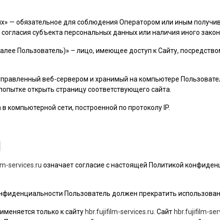
ых» — обязательное для соблюдения Оператором или иным получ
 согласия субъекта персональных данных или наличия иного закон
далее
Пользователь
)» – лицо, имеющее доступ к Сайту, посредств
 отправленный веб-сервером и хранимый на компьютере
Пользовате
 попытке открыть страницу соответствующего сайта.
а в компьютерной сети, построенной по протоколу IP.
Я
ilm-services.ru
означает согласие с настоящей Политикой конфиден
 конфиденциальности
Пользователь
должен прекратить использован
именяется только к сайту
hbr.fujifilm-services.ru
. Сайт
hbr.fujifilm-ser