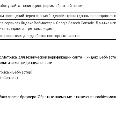
боту сайта: навигацию, формы обратной связи
ики посещений через сервис
Яндекс.Метрика
(данные передаются в
 в сервисах
Яндекс.Вебмастер
и
Google Search Console
. Данные ис
 не передаются третьим лицам
ользователя для удобства повторных визитов
.Метрика, для технической верификации сайта — Яндекс.Вебмастер 
 политике конфиденциальности:
рика и Вебмастер)
h Console)
йках своего браузера. Обратите внимание: отключение cookies мо