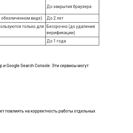
До закрытия браузера
 обезличенном виде)
До 2 лет
пользуются только для
Бессрочно (до удаления
верификации)
До 1 года
и Google Search Console. Эти сервисы могут
жет повлиять на корректность работы отдельных